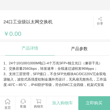
24口工业级以太网交换机
分享
￥0.00
产品详情
产品参数
1、24个10/100/1000M电口-4个万兆SFP+独立光口（兼容千兆）
2、交换容量256Gbps，转发速率：全线速过滤转发96Mpps；
3、支持三层管理，SFP接口，不含SFP光模块AC/DC220V冗余双电
源输入，波纹式高强度铝制金属外壳设计，无风扇无散热孔，工作温
度-40℃～85°C ，IP40防护等级，符合EMC工业四级，机架式安装
加入购物车
立即购买
客服
购物车
首页