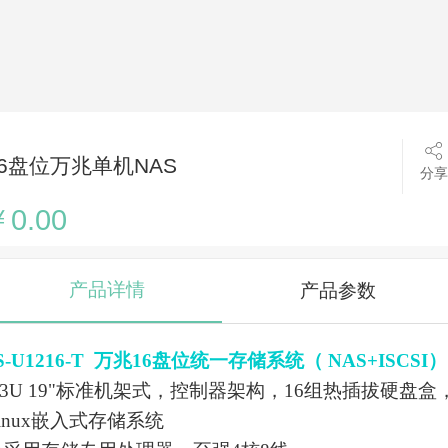
16盘位万兆单机NAS
分享
0.00
产品详情
产品参数
S-U1216-T
万兆
16
盘位统一存储系统（
NAS+ISCSI
）
3U 19"
标准机架式，控制器架构，
16
组热插拔硬盘盒
inux
嵌入式存储系统