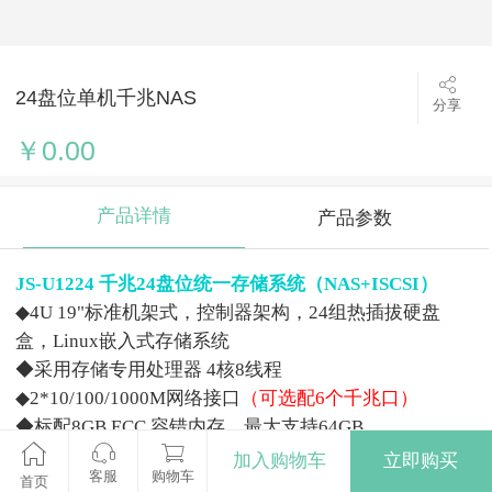
24盘位单机千兆NAS
分享
￥0.00
产品详情
产品参数
JS-U1224
千兆
24
盘位统一存储系统（
NAS+ISCSI
）
◆
4U 19"
标准机架式，控制器架构，
24
组热插拔硬盘
盒，
Linux
嵌入式存储系统
◆采用存储专用处理器
4
核
8
线程
◆
2*10/100/1000M
网络接口
（可选配
6
个千兆口）
◆标配
8GB ECC
容错内存，最大支持
64GB
◆单机统一存储系统：
NAS/SAN/
一体机
加入购物车
立即购买
客服
购物车
◆部署简单，操作简便，低维护成本
首页