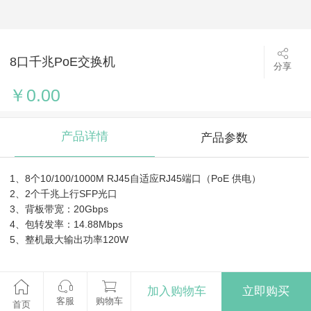
8口千兆PoE交换机
分享
￥0.00
产品详情
产品参数
1、8个10/100/1000M RJ45自适应RJ45端口（PoE 供电）
2、2个千兆上行SFP光口
3、背板带宽：20Gbps
4、包转发率：14.88Mbps
5、整机最大输出功率120W
加入购物车
立即购买
客服
购物车
首页